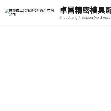
卓昌精密模具
Zhuochang Precision Mold Acce