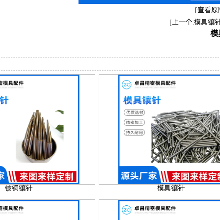
[查看原
[上一个:模具镶针
模
铍铜镶针
模具镶针