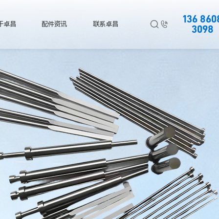
136 860


于卓昌
配件资讯
联系卓昌
3098
扁顶针供应商