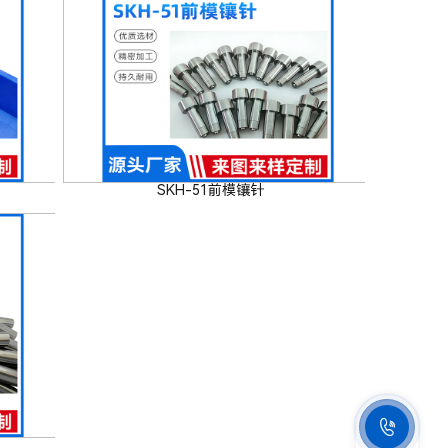
SKH-51前模镶针
