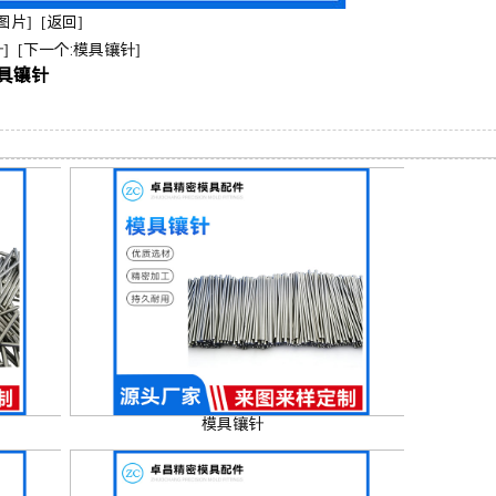
图片]
[返回]
]
[下一个:模具镶针]
具镶针
模具镶针